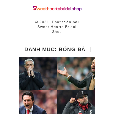
© 2021. Phát triển bởi
Sweet Hearts Bridal
Shop
DANH MỤC:
BÓNG ĐÁ