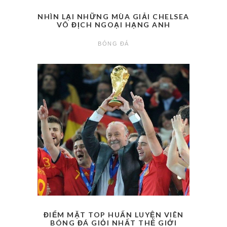
NHÌN LẠI NHỮNG MÙA GIẢI CHELSEA
VÔ ĐỊCH NGOẠI HẠNG ANH
BÓNG ĐÁ
ĐIỂM MẶT TOP HUẤN LUYỆN VIÊN
BÓNG ĐÁ GIỎI NHẤT THẾ GIỚI