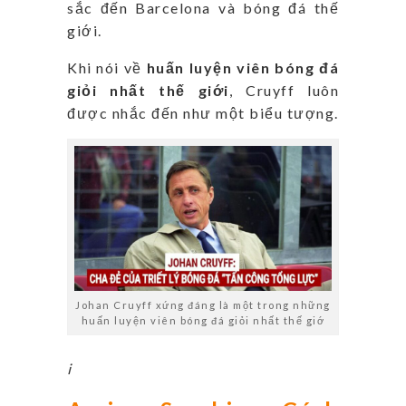
sắc đến Barcelona và bóng đá thế
giới.
Khi nói về
huấn luyện viên bóng đá
giỏi nhất thế giới
, Cruyff luôn
được nhắc đến như một biểu tượng.
Johan Cruyff xứng đáng là một trong những
huấn luyện viên bóng đá giỏi nhất thế giớ
i