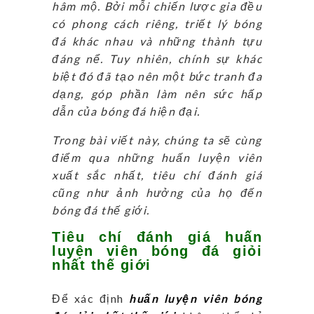
hâm mộ. Bởi mỗi chiến lược gia đều
có phong cách riêng, triết lý bóng
đá khác nhau và những thành tựu
đáng nể. Tuy nhiên, chính sự khác
biệt đó đã tạo nên một bức tranh đa
dạng, góp phần làm nên sức hấp
dẫn của bóng đá hiện đại.
Trong bài viết này, chúng ta sẽ cùng
điểm qua những huấn luyện viên
xuất sắc nhất, tiêu chí đánh giá
cũng như ảnh hưởng của họ đến
bóng đá thế giới.
Tiêu chí đánh giá huấn
luyện viên bóng đá giỏi
nhất thế giới
Để xác định
huấn luyện viên bóng