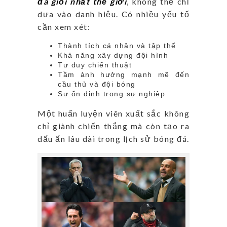
đá giỏi nhất thế giới
, không thể chỉ
dựa vào danh hiệu. Có nhiều yếu tố
cần xem xét:
Thành tích cá nhân và tập thể
Khả năng xây dựng đội hình
Tư duy chiến thuật
Tầm ảnh hưởng mạnh mẽ đến
cầu thủ và đội bóng
Sự ổn định trong sự nghiệp
Một huấn luyện viên xuất sắc không
chỉ giành chiến thắng mà còn tạo ra
dấu ấn lâu dài trong lịch sử bóng đá.