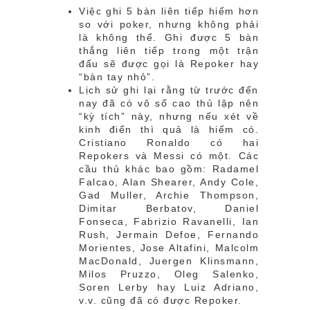
Việc ghi 5 bàn liên tiếp hiếm hơn
so với poker, nhưng không phải
là không thể. Ghi được 5 bàn
thắng liên tiếp trong một trận
đấu sẽ được gọi là Repoker hay
“bàn tay nhỏ”.
Lịch sử ghi lại rằng từ trước đến
nay đã có vô số cao thủ lập nên
“kỳ tích” này, nhưng nếu xét về
kinh điển thì quả là hiếm có.
Cristiano Ronaldo có hai
Repokers và Messi có một. Các
cầu thủ khác bao gồm: Radamel
Falcao, Alan Shearer, Andy Cole,
Gad Muller, Archie Thompson,
Dimitar Berbatov, Daniel
Fonseca, Fabrizio Ravanelli, Ian
Rush, Jermain Defoe, Fernando
Morientes, Jose Altafini, Malcolm
MacDonald, Juergen Klinsmann,
Milos Pruzzo, Oleg Salenko,
Soren Lerby hay Luiz Adriano,
v.v. cũng đã có được Repoker.