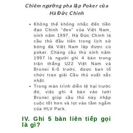
Chiêm ngưỡng pha lập Poker của
Hà Đức Chinh
Không thể không nhắc đến tiền
đạo Chinh “đen” của Việt Nam,
sinh năm 1997. Hà Đức Chinh là
cầu thủ đầu tiên trong lịch sử
bóng đá Việt Nam lập được cú
poker. Chàng cầu thủ sinh năm
1997 là người ghi 4 bàn trong
trận thắng U22 Việt Nam và
Brunei 6-0 trước, được ban tổ
chức trao giải Cầu thủ xuất sắc
nhất.
Trong màn trình diễn tệ hại trước
đó, việc ghi 4 bàn vào lưới
Brunei giúp cầu thủ này nhập
cuộc tốt hơn và lọt vào tầm ngắm
của HLV Park.
IV. Ghi 5 bàn liên tiếp gọi
là gì?