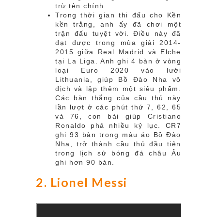
trừ tên chính.
Trong thời gian thi đấu cho Kền
kền trắng, anh ấy đã chơi một
trận đấu tuyệt vời. Điều này đã
đạt được trong mùa giải 2014-
2015 giữa Real Madrid và Elche
tại La Liga. Anh ghi 4 bàn ở vòng
loại Euro 2020 vào lưới
Lithuania, giúp Bồ Đào Nha vô
địch và lập thêm một siêu phẩm.
Các bàn thắng của cầu thủ này
lần lượt ở các phút thứ 7, 62, 65
và 76, con bài giúp Cristiano
Ronaldo phá nhiều kỷ lục. CR7
ghi 93 bàn trong màu áo Bồ Đào
Nha, trở thành cầu thủ đầu tiên
trong lịch sử bóng đá châu Âu
ghi hơn 90 bàn.
2. Lionel Messi