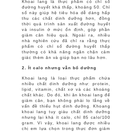
Khoai lang là thực phẩm có chỉ số
đường huyết khá thấp, khoảng 50. Chỉ
số này giúp hệ tiêu hóa dễ dàng hấp
thu các chất dinh dưỡng hơn, đồng
thời quá trình sản xuất đường huyết
và insulin ở mức ổn định, góp phần
giảm cân hiệu quả. Ngoài ra, nhiều
nhà nghiên cứu đã chỉ ra rằng thực
phẩm có chỉ số đường huyết thấp
thường có khả năng ngăn chặn cảm
giác thèm ăn và giúp bạn no lâu hơn.
2. Ít calo nhưng vẫn bổ dưỡng
Khoai lang là loại thực phẩm chứa
nhiều chất dinh dưỡng như: protein,
lipid, vitamin, chất xơ và các khoáng
chất khác. Do đó, khi ăn khoai lang để
giảm cân, bạn không phải lo lắng về
vấn đề thiếu hụt dinh dưỡng. Khoang
khoai lang tuy giàu chất dinh dưỡng
nhưng lại khá ít calo, chỉ 85 calo/100
gram. Vì vậy, khoai lang được nhiều
chị em lựa chọn trong thực đơn giảm