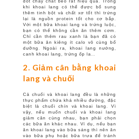
đốt cháy chất béo rất hiệu quả. Trong
khi khoai lang có thể được bổ sung
thêm tinh bột và chất xơ tốt thì trứng
lại là nguồn protein tốt cho cơ bắp.
Với một bữa khoai lang và trứng luộc,
bạn có thể không cần ăn thêm cơm.
Chỉ cần thêm rau xanh là bạn đã có
một bữa ăn kiêng ít calo vô cùng bổ
dưỡng. Ngoài ra, khoai lang nướng,
canh khoai lang, trứng ốp la…
2. Giảm cân bằng khoai
lang và chuối
Cả chuối và khoai lang đều là những
thực phẩm chứa khá nhiều đường, đặc
biệt là chuối chín và khoai lang. Vì
vậy, nếu muốn chuối và khoai lang
giảm cân cùng nhau, bạn phải chọn
các bữa ăn khác nhau. Ví dụ, nếu bạn
ăn khoai lang vào bữa sáng thì nên ăn
vào bữa phụ hoặc bữa trưa để tránh